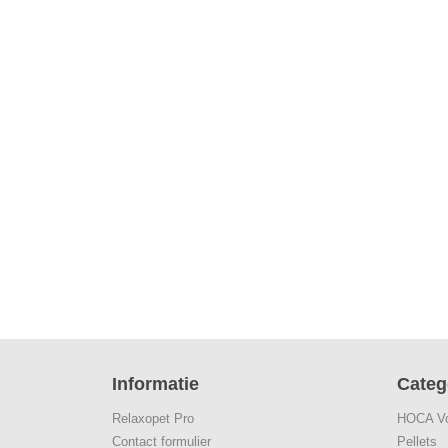
Informatie
Categ
Relaxopet Pro
HOCA Vo
Contact formulier
Pellets